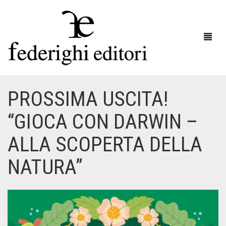
PROSSIMA USCITA!
HOME
“GIOCA CON DARWIN –
LE COLLANE
ALLA SCOPERTA DELLA
CATALOGO
NATURA”
RECENSIONI
CATALOGO LIBRI
DISTRIBUZIONE
CATALOGO STAMPE D’ARTE
NEWS
SCARICA CATALOGO