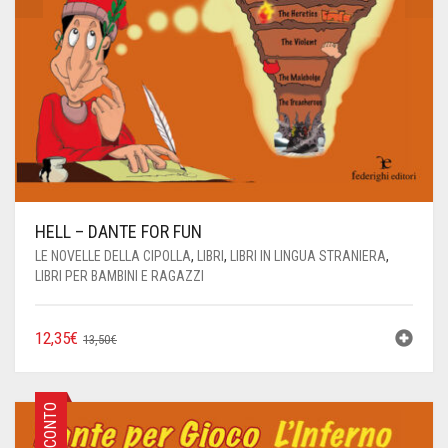
HELL – DANTE FOR FUN
LE NOVELLE DELLA CIPOLLA
,
LIBRI
,
LIBRI IN LINGUA STRANIERA
,
LIBRI PER BAMBINI E RAGAZZI
IL
IL
12,35
€
13,50
€
PREZZO
PREZZO
ORIGINALE
ATTUALE
ERA:
È:
SCONTO
13,50€.
12,35€.