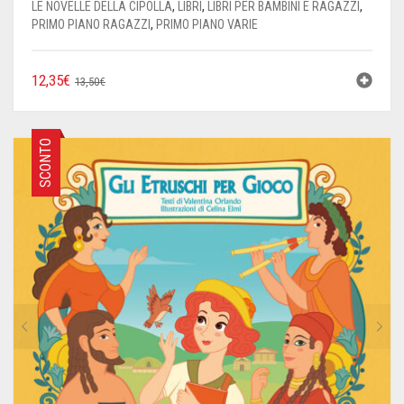
LE NOVELLE DELLA CIPOLLA
,
LIBRI
,
LIBRI PER BAMBINI E RAGAZZI
,
PRIMO PIANO RAGAZZI
,
PRIMO PIANO VARIE
IL
IL
12,35
€
13,50
€
PREZZO
PREZZO
ORIGINALE
ATTUALE
ERA:
È:
SCONTO
13,50€.
12,35€.