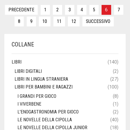
ORIGINALE
ATTUALE
ERA:
È:
PRECEDENTE
1
2
3
4
5
6
7
13,50€.
12,35€.
8
9
10
11
12
SUCCESSIVO
COLLANE
LIBRI
(140)
LIBRI DIGITALI
(2)
LIBRI IN LINGUA STRANIERA
(27)
LIBRI PER BAMBINI E RAGAZZI
(100)
I GRANDI PER GIOCO
(8)
I VIVERBENE
(1)
L'ENOGASTRONOMIA PER GIOCO
(2)
LE NOVELLE DELLA CIPOLLA
(40)
LE NOVELLE DELLA CIPOLLA JUNIOR
(18)