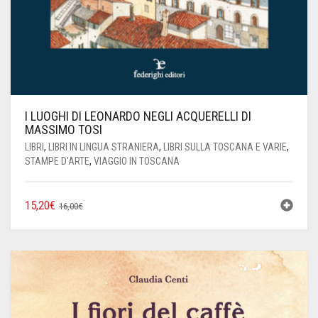
I LUOGHI DI LEONARDO NEGLI ACQUERELLI DI
MASSIMO TOSI
LIBRI
,
LIBRI IN LINGUA STRANIERA
,
LIBRI SULLA TOSCANA E VARIE
,
STAMPE D'ARTE
,
VIAGGIO IN TOSCANA
IL
IL
15,20
€
16,00
€
PREZZO
PREZZO
ORIGINALE
ATTUALE
ERA:
È:
16,00€.
15,20€.