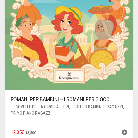
ROMANI PER BAMBINI – I ROMANI PER GIOCO
LE NOVELLE DELLA CIPOLLA
,
LIBRI
,
LIBRI PER BAMBINI E RAGAZZI
,
PRIMO PIANO RAGAZZI
IL
IL
12,35
€
13,50
€