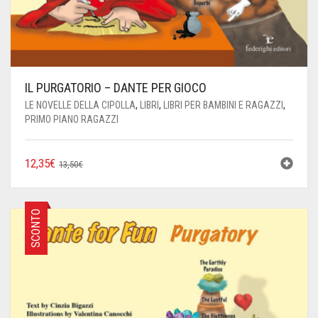
IL PURGATORIO – DANTE PER GIOCO
LE NOVELLE DELLA CIPOLLA
,
LIBRI
,
LIBRI PER BAMBINI E RAGAZZI
,
PRIMO PIANO RAGAZZI
IL
IL
12,35
€
13,50
€
PREZZO
PREZZO
ORIGINALE
ATTUALE
ERA:
È:
SCONTO
13,50€.
12,35€.