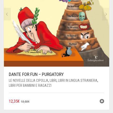
DANTE FOR FUN – PURGATORY
LE NOVELLE DELLA CIPOLLA
,
LIBRI
,
LIBRI IN LINGUA STRANIERA
,
LIBRI PER BAMBINI E RAGAZZI
IL
IL
12,35
€
13,50
€
PREZZO
PREZZO