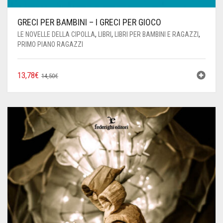
GRECI PER BAMBINI – I GRECI PER GIOCO
LE NOVELLE DELLA CIPOLLA
,
LIBRI
,
LIBRI PER BAMBINI E RAGAZZI
,
PRIMO PIANO RAGAZZI
IL
IL
13,78
€
14,50
€
PREZZO
PREZZO
ORIGINALE
ATTUALE
ERA:
È:
14,50€.
13,78€.