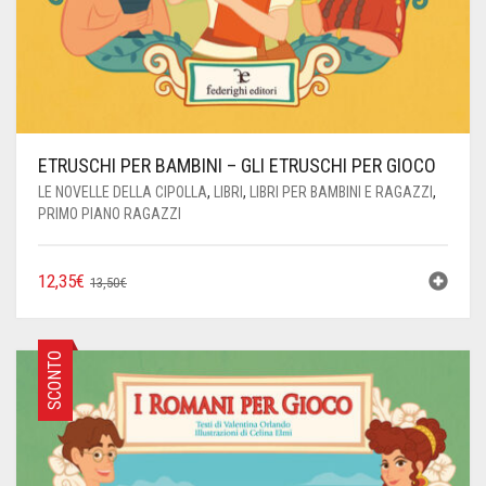
ETRUSCHI PER BAMBINI – GLI ETRUSCHI PER GIOCO
LE NOVELLE DELLA CIPOLLA
,
LIBRI
,
LIBRI PER BAMBINI E RAGAZZI
,
PRIMO PIANO RAGAZZI
IL
IL
12,35
€
13,50
€
PREZZO
PREZZO
ORIGINALE
ATTUALE
ERA:
È:
SCONTO
13,50€.
12,35€.