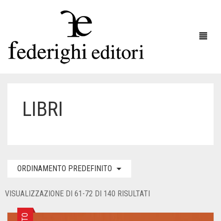
LIBRI
HOME
LE COLLANE
CATALOGO
ORDINAMENTO PREDEFINITO
RECENSIONI
CATALOGO LIBRI
VISUALIZZAZIONE DI 61-72 DI 140 RISULTATI
DISTRIBUZIONE
CATALOGO STAMPE D’ARTE
NEWS
SCARICA CATALOGO